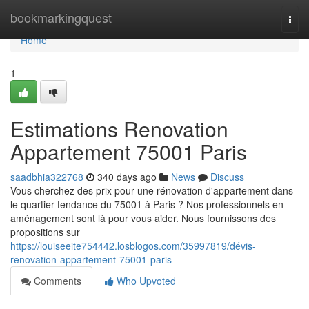
Home
bookmarkingquest
Togg
navi
Home
1
Estimations Renovation
Appartement 75001 Paris
saadbhia322768
340 days ago
News
Discuss
Vous cherchez des prix pour une rénovation d'appartement dans
le quartier tendance du 75001 à Paris ? Nos professionnels en
aménagement sont là pour vous aider. Nous fournissons des
propositions sur
https://louiseeite754442.losblogos.com/35997819/dévis-
renovation-appartement-75001-paris
Comments
Who Upvoted