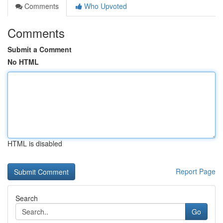
Comments
Who Upvoted
Comments
Submit a Comment
No HTML
HTML is disabled
Report Page
Search
Go