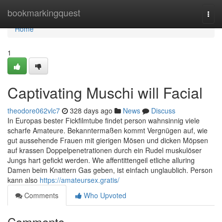
Home
bookmarkingquest
Togg
navi
Home
1
Captivating Muschi will Facial
theodore062vlc7
328 days ago
News
Discuss
In Europas bester Fickfilmtube findet person wahnsinnig viele
scharfe Amateure. Bekanntermaßen kommt Vergnügen auf, wie
gut aussehende Frauen mit gierigen Mösen und dicken Möpsen
auf krassen Doppelpenetrationen durch ein Rudel muskulöser
Jungs hart gefickt werden. Wie affentittengeil etliche alluring
Damen beim Knattern Gas geben, ist einfach unglaublich. Person
kann also
https://amateursex.gratis/
Comments
Who Upvoted
Comments