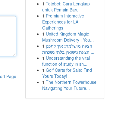
1
Totobet: Cara Lengkap
untuk Pemain Baru
1
Premium Interactive
Experiences for LA
Gatherings
1
United Kingdom Magic
Mushroom Delivery : You...
1
הצעה מושלמת: איך לתכנן
הצעת נישואין בלתי נשכחת ...
1
Understanding the vital
function of study in sh...
1
Golf Carts for Sale: Find
Yours Today!
ort Page
1
The Northern Powerhouse:
Navigating Your Future...