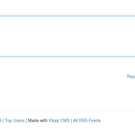
Rep
d
|
Top Users
| Made with
Kliqqi CMS
|
All RSS Feeds