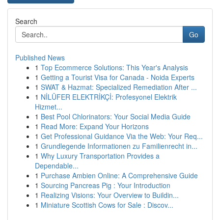
Search
Go
Published News
1
Top Ecommerce Solutions: This Year's Analysis
1
Getting a Tourist Visa for Canada - Noida Experts
1
SWAT & Hazmat: Specialized Remediation After ...
1
NİLÜFER ELEKTRİKÇİ: Profesyonel Elektrik
Hizmet...
1
Best Pool Chlorinators: Your Social Media Guide
1
Read More: Expand Your Horizons
1
Get Professional Guidance Via the Web: Your Req...
1
Grundlegende Informationen zu Familienrecht in...
1
Why Luxury Transportation Provides a
Dependable...
1
Purchase Ambien Online: A Comprehensive Guide
1
Sourcing Pancreas Pig : Your Introduction
1
Realizing Visions: Your Overview to Buildin...
1
Miniature Scottish Cows for Sale : Discov...