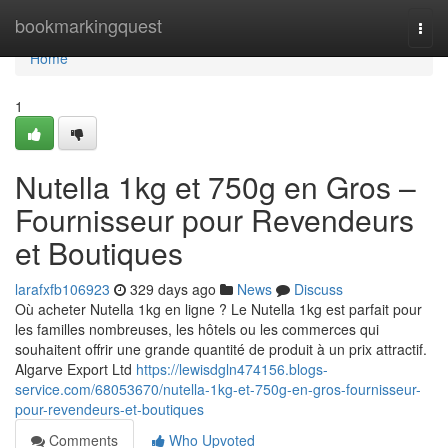
Home
bookmarkingquest
Togg
navi
Home
1
Nutella 1kg et 750g en Gros –
Fournisseur pour Revendeurs
et Boutiques
larafxfb106923
329 days ago
News
Discuss
Où acheter Nutella 1kg en ligne ? Le Nutella 1kg est parfait pour
les familles nombreuses, les hôtels ou les commerces qui
souhaitent offrir une grande quantité de produit à un prix attractif.
Algarve Export Ltd
https://lewisdgln474156.blogs-
service.com/68053670/nutella-1kg-et-750g-en-gros-fournisseur-
pour-revendeurs-et-boutiques
Comments
Who Upvoted