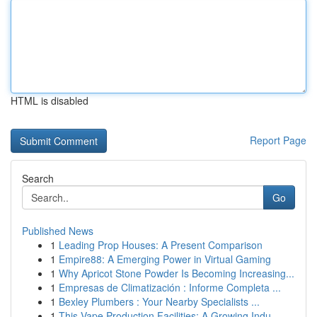
HTML is disabled
Report Page
Search
Go
Published News
1
Leading Prop Houses: A Present Comparison
1
Empire88: A Emerging Power in Virtual Gaming
1
Why Apricot Stone Powder Is Becoming Increasing...
1
Empresas de Climatización : Informe Completa ...
1
Bexley Plumbers : Your Nearby Specialists ...
1
This Vape Production Facilities: A Growing Indu...