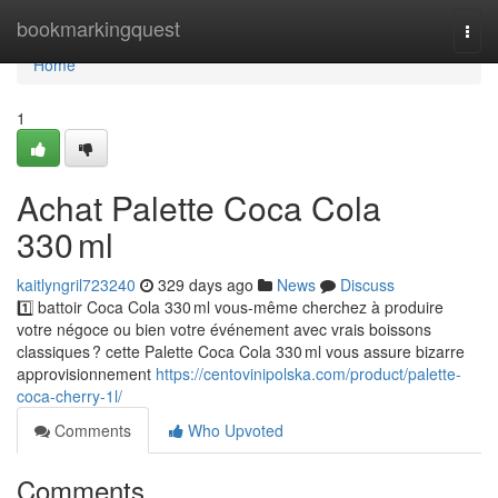
Home
bookmarkingquest
Togg
navi
Home
1
Achat Palette Coca Cola
330 ml
kaitlyngril723240
329 days ago
News
Discuss
1️⃣ battoir Coca Cola 330 ml vous-même cherchez à produire
votre négoce ou bien votre événement avec vrais boissons
classiques ? cette Palette Coca Cola 330 ml vous assure bizarre
approvisionnement
https://centovinipolska.com/product/palette-
coca-cherry-1l/
Comments
Who Upvoted
Comments