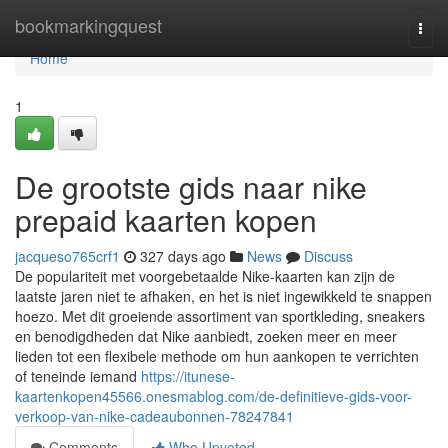
Home
bookmarkingquest
Togg
navi
Home
1
De grootste gids naar nike
prepaid kaarten kopen
jacqueso765crf1
327 days ago
News
Discuss
De populariteit met voorgebetaalde Nike-kaarten kan zijn de
laatste jaren niet te afhaken, en het is niet ingewikkeld te snappen
hoezo. Met dit groeiende assortiment van sportkleding, sneakers
en benodigdheden dat Nike aanbiedt, zoeken meer en meer
lieden tot een flexibele methode om hun aankopen te verrichten
of teneinde iemand
https://itunese-
kaartenkopen45566.onesmablog.com/de-definitieve-gids-voor-
verkoop-van-nike-cadeaubonnen-78247841
Comments
Who Upvoted