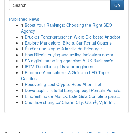
Go
Published News
1
Boost Your Rankings: Choosing the Right SEO
Agency
1
Drucker Tonerkartuschen Wien: Die beste Angebot
1
Explore Mangalore: Bike & Car Rental Options
1
Étudier une langue à la ville de Fribourg :...
1
How Bitcoin buying and selling indicators opera...
1
SA digital marketing agencies: A UK Business's ...
1
IPTV: De ultieme gids voor beginners
1
Embrace Atmosphere: A Guide to LED Taper
Candles
1
Recovering Lost Crypto: Hope After Theft
1
Dewataspin: Tutorial Lengkap bagi Pemain Pemula
1
Empréstimo de Munck: Este Guia Completo para...
1
Cho thuê chung cư Charm City: Giá rẻ, Vị trí tr...