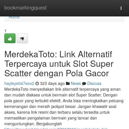
Home
bookmarkingquest
Togg
navi
Home
1
MerdekaToto: Link Alternatif
Terpercaya untuk Slot Super
Scatter dengan Pola Gacor
hayleye047eox2
323 days ago
News
Discuss
MerdekaToto menyediakan link alternatif terpercaya yang aman
dan mudah diakses untuk bermain slot Super Scatter. Dengan
pola gacor yang terbukti efektif, Anda bisa meningkatkan peluang
kemenangan dan meraih jackpot besar. Jangan khawatir soal
akses, karena link resmi dan terbaru selalu tersedia untuk
memastikan pengalaman bermain yang lancar dan
menguntungkan. Bergabunglah