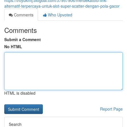
https://troyukmlj.blogdal.com/37957906/merdekatoto-link-
alternatif-terpercaya-untuk-slot-super-scatter-dengan-pola-gacor
Comments
Who Upvoted
Comments
Submit a Comment
No HTML
HTML is disabled
Report Page
Search