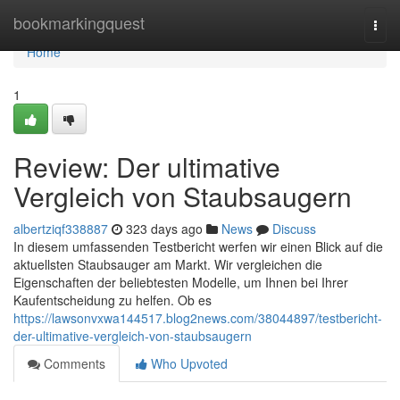
Home
bookmarkingquest
Togg
navi
Home
1
Review: Der ultimative
Vergleich von Staubsaugern
albertziqf338887
323 days ago
News
Discuss
In diesem umfassenden Testbericht werfen wir einen Blick auf die
aktuellsten Staubsauger am Markt. Wir vergleichen die
Eigenschaften der beliebtesten Modelle, um Ihnen bei Ihrer
Kaufentscheidung zu helfen. Ob es
https://lawsonvxwa144517.blog2news.com/38044897/testbericht-
der-ultimative-vergleich-von-staubsaugern
Comments
Who Upvoted