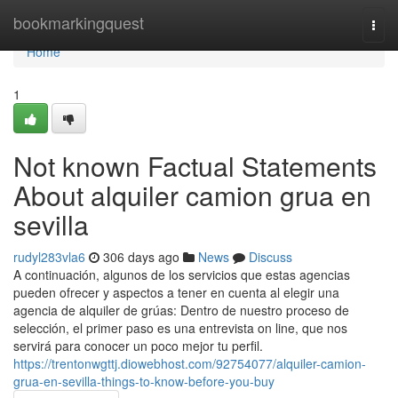
Home
bookmarkingquest
Togg
navi
Home
1
Not known Factual Statements
About alquiler camion grua en
sevilla
rudyl283vla6
306 days ago
News
Discuss
A continuación, algunos de los servicios que estas agencias
pueden ofrecer y aspectos a tener en cuenta al elegir una
agencia de alquiler de grúas: Dentro de nuestro proceso de
selección, el primer paso es una entrevista on line, que nos
servirá para conocer un poco mejor tu perfil.
https://trentonwgttj.diowebhost.com/92754077/alquiler-camion-
grua-en-sevilla-things-to-know-before-you-buy