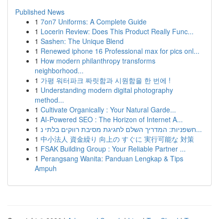
Published News
1
7on7 Uniforms: A Complete Guide
1
Locerin Review: Does This Product Really Func...
1
Sashen: The Unique Blend
1
Renewed iphone 16 Professional max for pics onl...
1
How modern philanthropy transforms
neighborhood...
1
가평 워터파크 짜릿함과 시원함을 한 번에 !
1
Understanding modern digital photography
method...
1
Cultivate Organically : Your Natural Garde...
1
AI-Powered SEO : The Horizon of Internet A...
1
חשפניות: המדריך השלם לחגיגת מסיבת רווקים בלתי נ...
1
中小法人 資金繰り 向上の すぐに 実行可能な 対策
1
FSAK Building Group : Your Reliable Partner ...
1
Perangsang Wanita: Panduan Lengkap & Tips
Ampuh