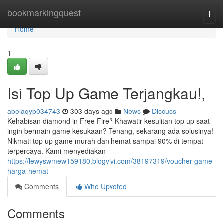
Home
bookmarkingquest
Togg
navi
Home
1
Isi Top Up Game Terjangkau!,
abelaqyp034743
303 days ago
News
Discuss
Kehabisan diamond in Free Fire? Khawatir kesulitan top up saat
ingin bermain game kesukaan? Tenang, sekarang ada solusinya!
Nikmati top up game murah dan hemat sampai 90% di tempat
terpercaya. Kami menyediakan
https://lewyswmew159180.blogvivi.com/38197319/voucher-game-
harga-hemat
Comments
Who Upvoted
Comments