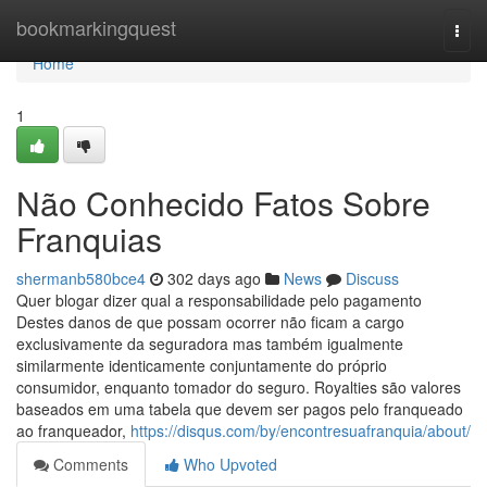
Home
bookmarkingquest
Togg
navi
Home
1
Não Conhecido Fatos Sobre
Franquias
shermanb580bce4
302 days ago
News
Discuss
Quer blogar dizer qual a responsabilidade pelo pagamento
Destes danos de que possam ocorrer não ficam a cargo
exclusivamente da seguradora mas também igualmente
similarmente identicamente conjuntamente do próprio
consumidor, enquanto tomador do seguro. Royalties são valores
baseados em uma tabela que devem ser pagos pelo franqueado
ao franqueador,
https://disqus.com/by/encontresuafranquia/about/
Comments
Who Upvoted