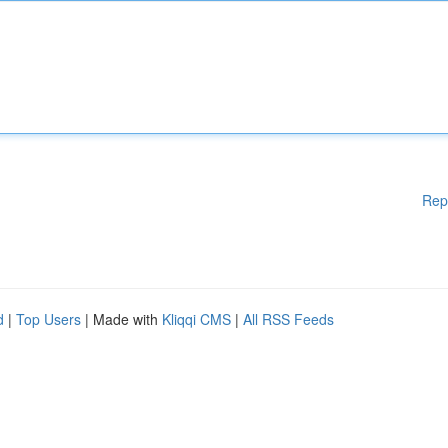
Rep
d
|
Top Users
| Made with
Kliqqi CMS
|
All RSS Feeds