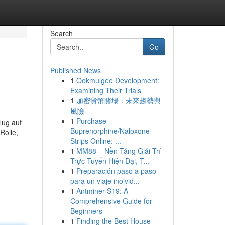
Search
Go
Published News
1
Ookmulgee Development:
Examining Their Trials
1
加密貨幣賭場：未來趨勢與
風險
1
Purchase
lug auf
Buprenorphine/Naloxone
Rolle,
Strips Online: ...
1
MM88 – Nền Tảng Giải Trí
Trực Tuyến Hiện Đại, T...
1
Preparación paso a paso
para un viaje inolvid...
1
Antminer S19: A
Comprehensive Guide for
Beginners
1
Finding the Best House