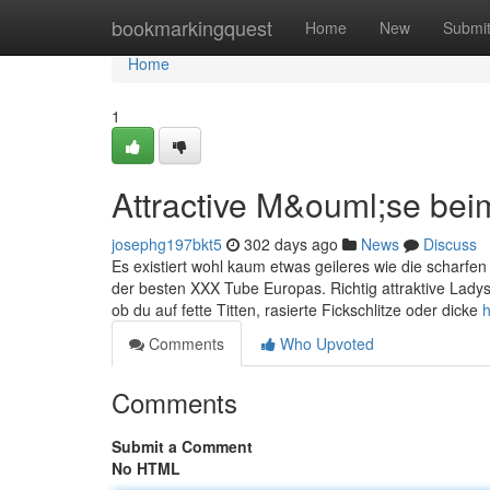
Home
bookmarkingquest
Home
New
Submi
Home
1
Attractive M&ouml;se bei
josephg197bkt5
302 days ago
News
Discuss
Es existiert wohl kaum etwas geileres wie die scharfen
der besten XXX Tube Europas. Richtig attraktive Lady
ob du auf fette Titten, rasierte Fickschlitze oder dicke
h
Comments
Who Upvoted
Comments
Submit a Comment
No HTML