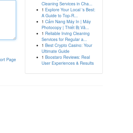
Cleaning Services in Cha...
1
Explore Your Local 's Best:
A Guide to Top-R...
1
Cẩm Nang Máy In | Máy
Photocopy | Thiết Bị Vă...
1
Reliable Irving Cleaning
Services for Regular a...
1
Best Crypto Casino: Your
Ultimate Guide
1
Boostaro Reviews: Real
ort Page
User Experiences & Results