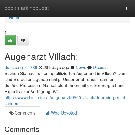
Home
bookmarkingquest
Togg
navi
Home
1
Augenarzt Villach:
denissatg101739
299 days ago
News
Discuss
Suchen Sie nach einem qualifizierten Augenarzt in Villach? Dann
sind Sie bei uns genau richtig! Unser erfahrenes Team um
den/die Professorin Name2 steht Ihnen mit großer Sorgfalt und
Expertise zur Verfügung. Wir
https://www.docfinder.at/augenarzt/9500-villach/dr-armin-gernot-
schoen
Comments
Who Upvoted
Comments