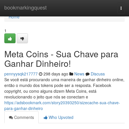
Home
bookmarkingquest
Togg
navi
Home
1
Meta Coins - Sua Chave para
Ganhar Dinheiro!
pennyysqk217777
298 days ago
News
Discuss
Se você está procurando uma maneira de ganhar dinheiro online,
então o mundo dos tokens pode ser a resposta. Facebook
copyright, ou como alguns dizem Meta Coins, está
revolucionando o jeito que nós se conectam e
https://adsbookmark.com/story20393250/sizecache-sua-chave-
para-ganhar-dinheiro
Comments
Who Upvoted