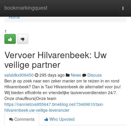
Home
bookmarkingquest
Togg
navi
Home
1
Vervoer Hilvarenbeek: Uw
veilige partner
safaldkx906450
295 days ago
News
Discuss
Ben je op zoek naar een zeker manier om te reizen in en rond
Hilvarenbeek? Dan is Taxi Hilvarenbeek de alternatief voor jou!
Wij bieden efficiënte en vriendelijke taxivervoerdiensten 24/7.
Onze chauffeurs|Onze team
https://nannietcvs955647.timeblog.net/73469610/taxi-
hilvarenbeek-uw-veilige-leverancier
Comments
Who Upvoted