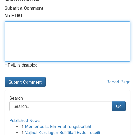
Submit a Comment
No HTML
HTML is disabled
Report Page
Search
Go
Published News
1
Mentortools: Ein Erfahrungsbericht
1
Vajinal Kuruluğun Belirtileri Evde Tespiti