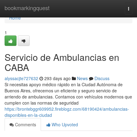
Home
bookmarkingquest
Togg
navi
Home
1
Servicio de Ambulancias en
CABA
alyssacjte727632
293 days ago
News
Discuss
Si necesitas apoyo médico rápido en la Ciudad Autónoma de
Buenos Aires, ofrecemos un eficiente y seguro servicio de
arriendo de ambulancias. Contamos con vehículos modernos que
cumplen con las normas de seguridad
https://brontebggr609952.fireblogz.com/68190424/ambulancias-
disponibles-en-la-ciudad
Comments
Who Upvoted