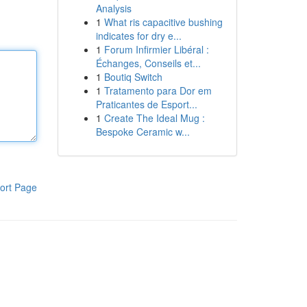
Analysis
1
What ris capacitive bushing
indicates for dry e...
1
Forum Infirmier Libéral :
Échanges, Conseils et...
1
Boutiq Switch
1
Tratamento para Dor em
Praticantes de Esport...
1
Create The Ideal Mug :
Bespoke Ceramic w...
ort Page