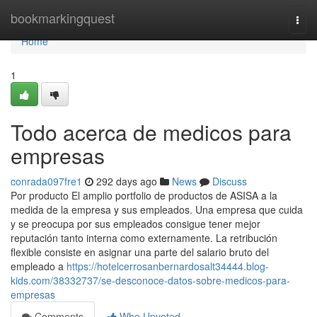
Home
bookmarkingquest
Togg
navi
Home
1
Todo acerca de medicos para
empresas
conrada097fre1
292 days ago
News
Discuss
Por producto El amplio portfolio de productos de ASISA a la
medida de la empresa y sus empleados. Una empresa que cuida
y se preocupa por sus empleados consigue tener mejor
reputación tanto interna como externamente. La retribución
flexible consiste en asignar una parte del salario bruto del
empleado a
https://hotelcerrosanbernardosalt34444.blog-
kids.com/38332737/se-desconoce-datos-sobre-medicos-para-
empresas
Comments
Who Upvoted