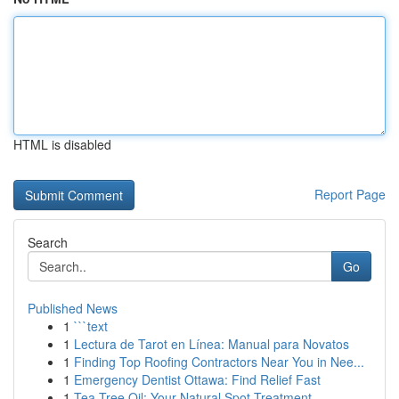
HTML is disabled
Report Page
Search
Go
Published News
1
```text
1
Lectura de Tarot en Línea: Manual para Novatos
1
Finding Top Roofing Contractors Near You in Nee...
1
Emergency Dentist Ottawa: Find Relief Fast
1
Tea Tree Oil: Your Natural Spot Treatment