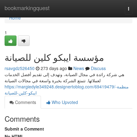
Home
bookmarkingquest
Togg
navi
Home
1
مؤسسة ايبكو كلين للصيانة
rsavgdz526450
273 days ago
News
Discuss
هي شركة رائدة في مجال الصيانة، وتهدف إلى تقديم أفضل الخدمات
لعملائها. تتمتع الشركة بخبرة واسعة في مجالات الصيانة
https://margiedyle349248.designertoblog.com/69419479/منظمة-
ايبكو-كلين-للصيانة
Comments
Who Upvoted
Comments
Submit a Comment
No HTML