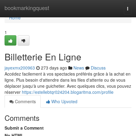
Home
bookmarkingquest
Togg
navi
Home
1
Billetterie En Ligne
jayexmx200963
273 days ago
News
Discuss
Accédez facilement à vos spectacles préférés grâce à la achat en
ligne. Plus besoin d'attendre dans les files d'attente ou de vous
déplacer jusqu'à une guichetier. Avec quelques clics, vous pouvez
réserver
https://estellebtqr024204.blogaritma.com/profile
Comments
Who Upvoted
Comments
Submit a Comment
No HTML