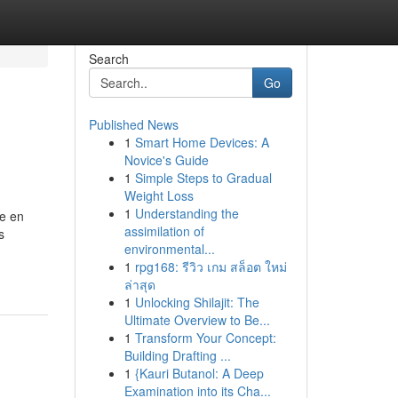
Search
Go
Published News
1
Smart Home Devices: A
Novice's Guide
1
Simple Steps to Gradual
Weight Loss
1
Understanding the
ce en
assimilation of
s
environmental...
1
rpg168: รีวิว เกม สล็อต ใหม่
ล่าสุด
1
Unlocking Shilajit: The
Ultimate Overview to Be...
1
Transform Your Concept:
Building Drafting ...
1
{Kauri Butanol: A Deep
Examination into its Cha...