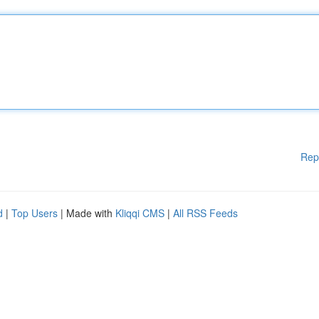
Rep
d
|
Top Users
| Made with
Kliqqi CMS
|
All RSS Feeds