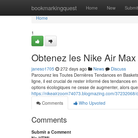
Home
bookmarkingquest
Home
New
Submi
Home
1
Obtenez les Nike Air Max 
janeso1705
272 days ago
News
Discuss
Parcourez les Toutes Dernières Tendances en Baskets
ligne, il est crucial de rester informé des tendances 
options écologiques ne cesse de augmenter, alors que 
https://nikeairzoom74073.blogmazing.com/37232068/d
Comments
Who Upvoted
Comments
Submit a Comment