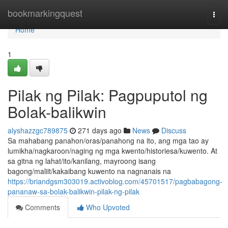
Home
bookmarkingquest
Togg
navi
Home
1
Pilak ng Pilak: Pagpuputol ng
Bolak-balikwin
alyshazzgc789875
271 days ago
News
Discuss
Sa mahabang panahon/oras/panahong na ito, ang mga tao ay
lumikha/nagkaroon/naging ng mga kwento/historiesa/kuwento. At
sa gitna ng lahat/ito/kanilang, mayroong isang
bagong/maliit/kakaibang kuwento na nagnanais na
https://briandgsm303019.activoblog.com/45701517/pagbabagong-
pananaw-sa-bolak-balikwin-pilak-ng-pilak
Comments
Who Upvoted