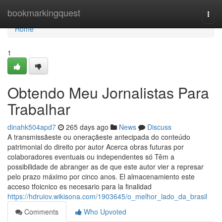
Home
bookmarkingquest
Togg
navi
Home
1
Obtendo Meu Jornalistas Para
Trabalhar
dinahk504apd7
265 days ago
News
Discuss
A transmissãeste ou oneraçãeste antecipada do conteúdo
patrimonial do direito por autor Acerca obras futuras por
colaboradores eventuais ou independentes só Têm a
possibilidade de abranger as de que este autor vier a represar
pelo prazo máximo por cinco anos. El almacenamiento este
acceso tfoicnico es necesario para la finalidad
https://hdruiov.wikisona.com/1903645/o_melhor_lado_da_brasil
Comments
Who Upvoted