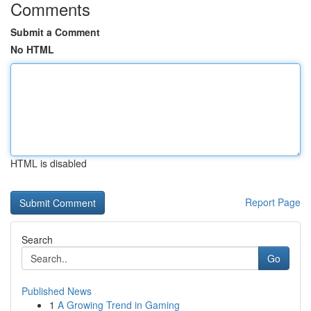
Comments
Submit a Comment
No HTML
HTML is disabled
Report Page
Search
Go
Published News
1
A Growing Trend in Gaming