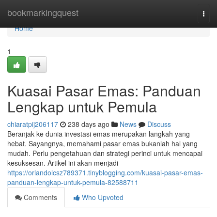
Home
bookmarkingquest
Togg
navi
Home
1
Kuasai Pasar Emas: Panduan
Lengkap untuk Pemula
chiaratpij206117
238 days ago
News
Discuss
Beranjak ke dunia investasi emas merupakan langkah yang
hebat. Sayangnya, memahami pasar emas bukanlah hal yang
mudah. Perlu pengetahuan dan strategi perinci untuk mencapai
kesuksesan. Artikel ini akan menjadi
https://orlandolcsz789371.tinyblogging.com/kuasai-pasar-emas-
panduan-lengkap-untuk-pemula-82588711
Comments
Who Upvoted