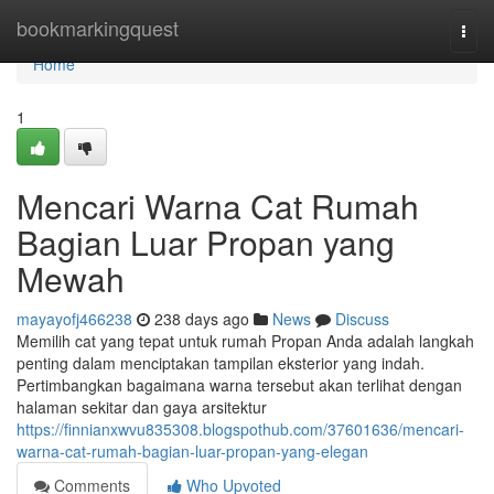
Home
bookmarkingquest
Togg
navi
Home
1
Mencari Warna Cat Rumah
Bagian Luar Propan yang
Mewah
mayayofj466238
238 days ago
News
Discuss
Memilih cat yang tepat untuk rumah Propan Anda adalah langkah
penting dalam menciptakan tampilan eksterior yang indah.
Pertimbangkan bagaimana warna tersebut akan terlihat dengan
halaman sekitar dan gaya arsitektur
https://finnianxwvu835308.blogspothub.com/37601636/mencari-
warna-cat-rumah-bagian-luar-propan-yang-elegan
Comments
Who Upvoted