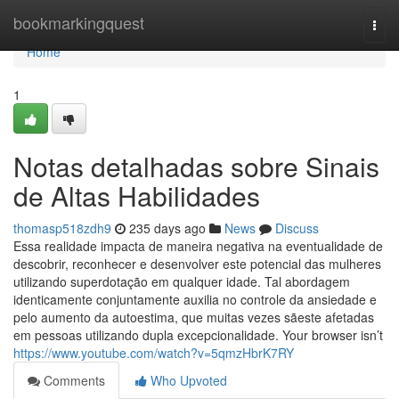
Home
bookmarkingquest
Togg
navi
Home
1
Notas detalhadas sobre Sinais
de Altas Habilidades
thomasp518zdh9
235 days ago
News
Discuss
Essa realidade impacta de maneira negativa na eventualidade de
descobrir, reconhecer e desenvolver este potencial das mulheres
utilizando superdotação em qualquer idade. Tal abordagem
identicamente conjuntamente auxilia no controle da ansiedade e
pelo aumento da autoestima, que muitas vezes sãeste afetadas
em pessoas utilizando dupla excepcionalidade. Your browser isn’t
https://www.youtube.com/watch?v=5qmzHbrK7RY
Comments
Who Upvoted