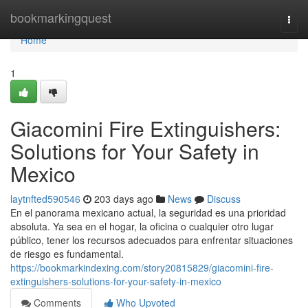
Home
bookmarkingquest
Togg
navi
Home
1
Giacomini Fire Extinguishers:
Solutions for Your Safety in
Mexico
laytnfted590546
203 days ago
News
Discuss
En el panorama mexicano actual, la seguridad es una prioridad
absoluta. Ya sea en el hogar, la oficina o cualquier otro lugar
público, tener los recursos adecuados para enfrentar situaciones
de riesgo es fundamental.
https://bookmarkindexing.com/story20815829/giacomini-fire-
extinguishers-solutions-for-your-safety-in-mexico
Comments
Who Upvoted