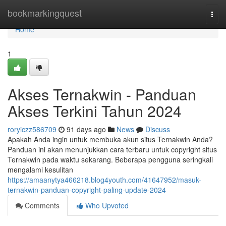
Home
bookmarkingquest
Togg
navi
Home
1
Akses Ternakwin - Panduan
Akses Terkini Tahun 2024
roryiczz586709
91 days ago
News
Discuss
Apakah Anda ingin untuk membuka akun situs Ternakwin Anda?
Panduan ini akan menunjukkan cara terbaru untuk copyright situs
Ternakwin pada waktu sekarang. Beberapa pengguna seringkali
mengalami kesulitan
https://amaanytya466218.blog4youth.com/41647952/masuk-
ternakwin-panduan-copyright-paling-update-2024
Comments
Who Upvoted