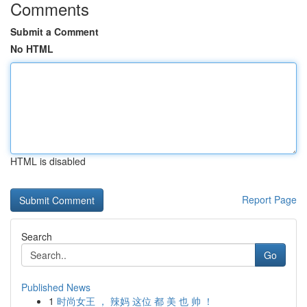
Comments
Submit a Comment
No HTML
HTML is disabled
Report Page
Search
Go
Published News
1
时尚女王 ， 辣妈 这位 都 美 也 帅 ！