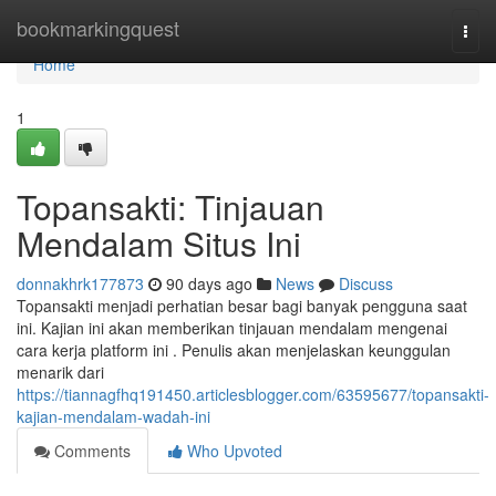
Home
bookmarkingquest
Togg
navi
Home
1
Topansakti: Tinjauan
Mendalam Situs Ini
donnakhrk177873
90 days ago
News
Discuss
Topansakti menjadi perhatian besar bagi banyak pengguna saat
ini. Kajian ini akan memberikan tinjauan mendalam mengenai
cara kerja platform ini . Penulis akan menjelaskan keunggulan
menarik dari
https://tiannagfhq191450.articlesblogger.com/63595677/topansakti-
kajian-mendalam-wadah-ini
Comments
Who Upvoted