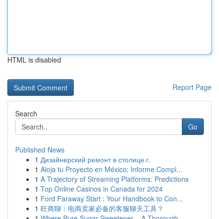
HTML is disabled
Report Page
Search
Go
Published News
1
Дизайнерский ремонт в столице г.
1
Aloja tu Proyecto en México: Informe Compl...
1
A Trajectory of Streaming Platforms: Predictions
1
Top Online Casinos in Canada for 2024
1
Ford Faraway Start : Your Handbook to Con...
1
旺商聊：电商卖家必备的客服聊天工具？
1
Where Pure Sugar Sweetener – A Thorough ...