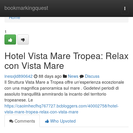
Home
bookmarkingquest
Togg
navi
Home
1
Hotel Vista Mare Tropea: Relax
con Vista Mare
inesxjid890642
88 days ago
News
Discuss
Il Struttura Vista Mare a Tropea offre un'esperienza eccezionale
con una magnifica panoramica sul mare . Godetevi periodi di
assoluto tranquillità ammirando la incanto del territorio
tropeanese. Le
https://caoimhecfhq767727.bcbloggers.com/40002758/hotel-
vista-mare-tropea-relax-con-vista-mare
Comments
Who Upvoted