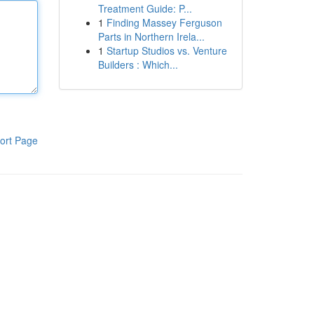
Treatment Guide: P...
1
Finding Massey Ferguson
Parts in Northern Irela...
1
Startup Studios vs. Venture
Builders : Which...
ort Page