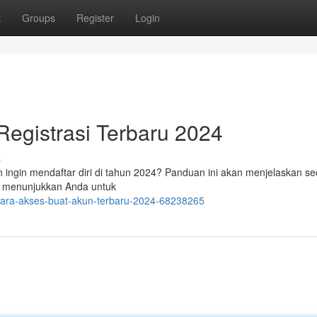
t
Groups
Register
Login
egistrasi Terbaru 2024
s
 ingin mendaftar diri di tahun 2024? Panduan ini akan menjelaskan se
au menunjukkan Anda untuk
cara-akses-buat-akun-terbaru-2024-68238265