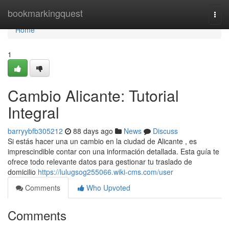
Home
bookmarkingquest
Togg
navi
Home
1
Cambio Alicante: Tutorial
Integral
barryybfb305212
88 days ago
News
Discuss
Si estás hacer una un cambio en la ciudad de Alicante , es
imprescindible contar con una información detallada. Esta guía te
ofrece todo relevante datos para gestionar tu traslado de
domicilio
https://lulugsog255066.wiki-cms.com/user
Comments
Who Upvoted
Comments