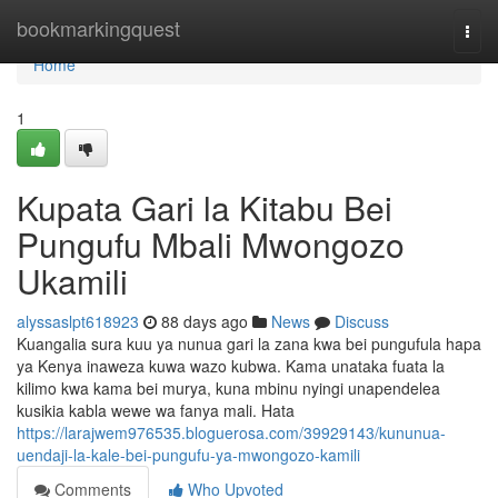
Home
bookmarkingquest
Togg
navi
Home
1
Kupata Gari la Kitabu Bei
Pungufu Mbali Mwongozo
Ukamili
alyssaslpt618923
88 days ago
News
Discuss
Kuangalia sura kuu ya nunua gari la zana kwa bei pungufula hapa
ya Kenya inaweza kuwa wazo kubwa. Kama unataka fuata la
kilimo kwa kama bei murya, kuna mbinu nyingi unapendelea
kusikia kabla wewe wa fanya mali. Hata
https://larajwem976535.bloguerosa.com/39929143/kununua-
uendaji-la-kale-bei-pungufu-ya-mwongozo-kamili
Comments
Who Upvoted