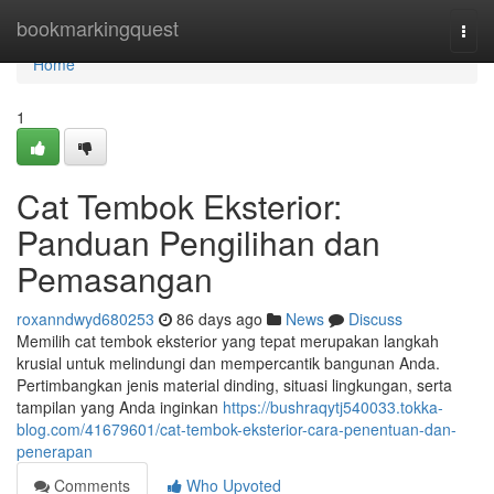
Home
bookmarkingquest
Togg
navi
Home
1
Cat Tembok Eksterior:
Panduan Pengilihan dan
Pemasangan
roxanndwyd680253
86 days ago
News
Discuss
Memilih cat tembok eksterior yang tepat merupakan langkah
krusial untuk melindungi dan mempercantik bangunan Anda.
Pertimbangkan jenis material dinding, situasi lingkungan, serta
tampilan yang Anda inginkan
https://bushraqytj540033.tokka-
blog.com/41679601/cat-tembok-eksterior-cara-penentuan-dan-
penerapan
Comments
Who Upvoted