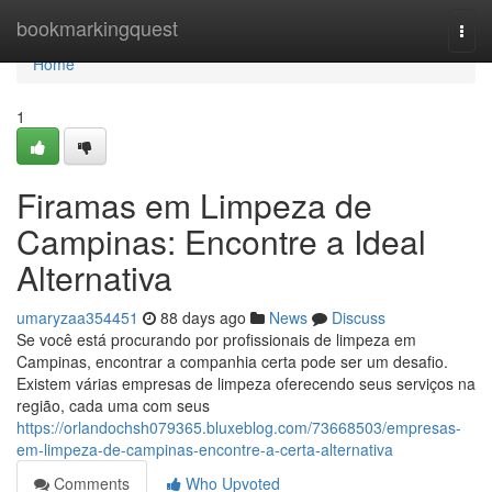
Home
bookmarkingquest
Togg
navi
Home
1
Firamas em Limpeza de
Campinas: Encontre a Ideal
Alternativa
umaryzaa354451
88 days ago
News
Discuss
Se você está procurando por profissionais de limpeza em
Campinas, encontrar a companhia certa pode ser um desafio.
Existem várias empresas de limpeza oferecendo seus serviços na
região, cada uma com seus
https://orlandochsh079365.bluxeblog.com/73668503/empresas-
em-limpeza-de-campinas-encontre-a-certa-alternativa
Comments
Who Upvoted