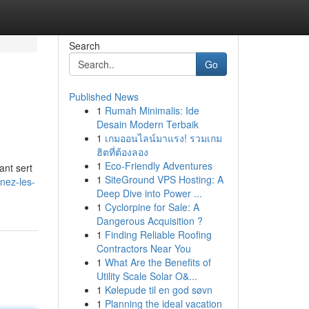
Search
Go
Published News
1
Rumah Minimalis: Ide
Desain Modern Terbaik
1
เกมออนไลน์มาแรง! รวมเกม
ฮิตที่ต้องลอง
1
Eco-Friendly Adventures
ant sert
1
SiteGround VPS Hosting: A
nez-les-
Deep Dive into Power ...
1
Cyclorpine for Sale: A
Dangerous Acquisition ?
1
Finding Reliable Roofing
Contractors Near You
1
What Are the Benefits of
Utility Scale Solar O&...
1
Kølepude til en god søvn
1
Planning the ideal vacation