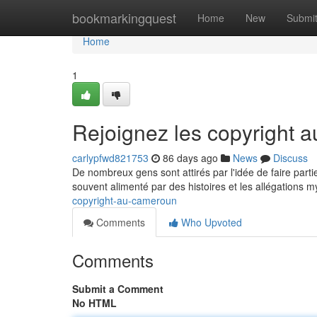
Home
bookmarkingquest
Home
New
Submi
Home
1
Rejoignez les copyright
carlypfwd821753
86 days ago
News
Discuss
De nombreux gens sont attirés par l'idée de faire part
souvent alimenté par des histoires et les allégations 
copyright-au-cameroun
Comments
Who Upvoted
Comments
Submit a Comment
No HTML