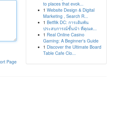
to places that evok...
1
Website Design & Digital
Marketing , Search R...
1
Betflik DC: การเดิมพัน
ประสบการณ์ชั้นนำ ที่คุณต...
1
Real Online Casino
Gaming: A Beginner's Guide
1
Discover the Ultimate Board
Table Cafe Clo...
ort Page