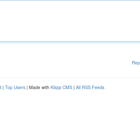
Rep
d
|
Top Users
| Made with
Kliqqi CMS
|
All RSS Feeds