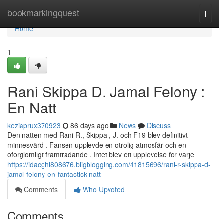
Home
bookmarkingquest
Togg
navi
Home
1
Rani Skippa D. Jamal Felony :
En Natt
keziaprux370923
86 days ago
News
Discuss
Den natten med Rani R., Skippa , J. och F19 blev definitivt
minnesvärd . Fansen upplevde en otrolig atmosfär och en
oförglömligt framträdande . Intet blev ett upplevelse för varje
https://idacghi808676.bligblogging.com/41815696/rani-r-skippa-d-
jamal-felony-en-fantastisk-natt
Comments
Who Upvoted
Comments