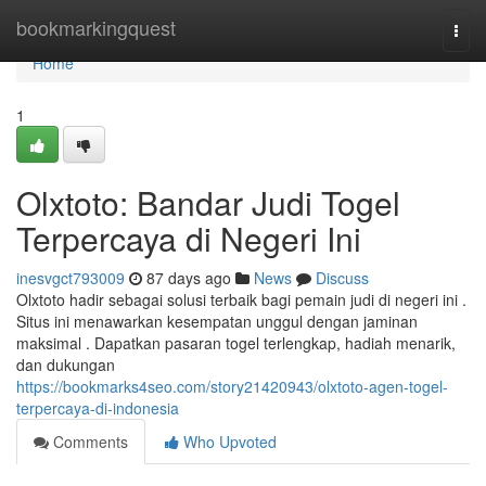
Home
bookmarkingquest
Togg
navi
Home
1
Olxtoto: Bandar Judi Togel
Terpercaya di Negeri Ini
inesvgct793009
87 days ago
News
Discuss
Olxtoto hadir sebagai solusi terbaik bagi pemain judi di negeri ini .
Situs ini menawarkan kesempatan unggul dengan jaminan
maksimal . Dapatkan pasaran togel terlengkap, hadiah menarik,
dan dukungan
https://bookmarks4seo.com/story21420943/olxtoto-agen-togel-
terpercaya-di-indonesia
Comments
Who Upvoted