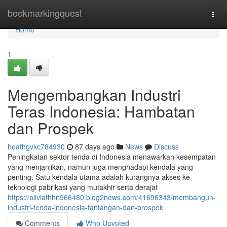
Home
bookmarkingquest
Togg
navi
Home
1
Mengembangkan Industri
Teras Indonesia: Hambatan
dan Prospek
heathgvkc784930
87 days ago
News
Discuss
Peningkatan sektor tenda di Indonesia menawarkan kesempatan
yang menjanjikan, namun juga menghadapi kendala yang
penting. Satu kendala utama adalah kurangnya akses ke
teknologi pabrikasi yang mutakhir serta derajat
https://aliviafhhn966480.blog2news.com/41696343/membangun-
industri-tenda-indonesia-tantangan-dan-prospek
Comments
Who Upvoted