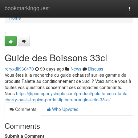
Home
bookmarkingquest
Togg
navi
Home
1
Guide des Boissons 33cl
roryxdlt966470
90 days ago
News
Discuss
Vous êtes à la recherche du guide exhaustif sur les gamme de
produits Palette au conditionnement de 33cl ? Voici article vous à
toutes vos questions concernant ces compactes contenants.
Nous
https://jkpcompanysimple.com/product/palette-coca-fanta-
cherry-oasis-tropico-perrier-lipthon-orangina-etc-33-cl/
Comments
Who Upvoted
Comments
Submit a Comment