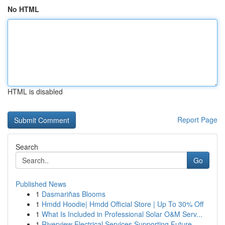
No HTML
HTML is disabled
Report Page
Search
Go
Published News
1
Dasmariñas Blooms
1
Hmdd Hoodie| Hmdd Official Store | Up To 30% Off
1
What Is Included in Professional Solar O&M Serv...
1
Riverview Electrical Services Supporting Future...