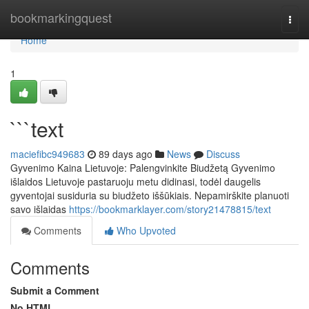
Home
bookmarkingquest
Togg
navi
Home
1
```text
maciefibc949683
89 days ago
News
Discuss
Gyvenimo Kaina Lietuvoje: Palengvinkite Biudžetą Gyvenimo
išlaidos Lietuvoje pastaruoju metu didinasi, todėl daugelis
gyventojai susiduria su biudžeto iššūkiais. Nepamirškite planuoti
savo išlaidas
https://bookmarklayer.com/story21478815/text
Comments
Who Upvoted
Comments
Submit a Comment
No HTML