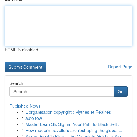
HTML is disabled
Report Page
Search
Go
Published News
1
L'organisation copyright : Mythes et Réalités
1
auto tow
1
Master Lean Six Sigma: Your Path to Black Belt ...
1
How modern travellers are reshaping the global ...
1
Yozma Electric Bikes: The Complete Guide to Yoz...