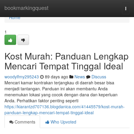
Home
bookmarkingquest
Togg
navi
Home
1
Kost Murah: Panduan Lengkap
Mencari Tempat Tinggal Ideal
woodylfmy295243
89 days ago
News
Discuss
Mencari kamar kontrakan terjangkau di daerah besar bisa
menjadi tantangan. Panduan ini akan membantu Anda
menemukan lokasi yang cocok dengan dana dan keperluan
Anda. Perhatikan faktor penting seperti
https://kiarantzd707136.blogdanica.com/41445579/kost-murah-
panduan-lengkap-mencari-tempat-tinggal-ideal
Comments
Who Upvoted