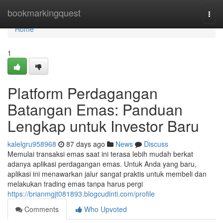
Home
bookmarkingquest
Togg
navi
Home
1
Platform Perdagangan
Batangan Emas: Panduan
Lengkap untuk Investor Baru
kalelgru958968
87 days ago
News
Discuss
Memulai transaksi emas saat ini terasa lebih mudah berkat
adanya aplikasi perdagangan emas. Untuk Anda yang baru,
aplikasi ini menawarkan jalur sangat praktis untuk membeli dan
melakukan trading emas tanpa harus pergi
https://brianmgjt081893.blogcudinti.com/profile
Comments
Who Upvoted