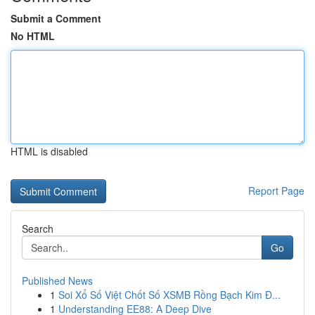
Submit a Comment
No HTML
HTML is disabled
Report Page
Search
Go
Published News
1
Soi Xổ Số Việt Chốt Số XSMB Rồng Bạch Kim Đ...
1
Understanding EE88: A Deep Dive