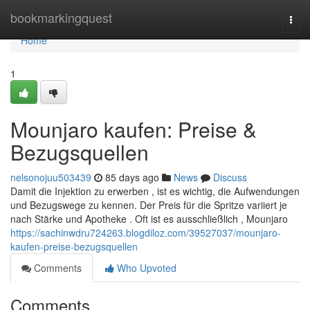
Home
bookmarkingquest
Togg
navi
Home
1
Mounjaro kaufen: Preise &
Bezugsquellen
nelsonojuu503439
85 days ago
News
Discuss
Damit die Injektion zu erwerben , ist es wichtig, die Aufwendungen
und Bezugswege zu kennen. Der Preis für die Spritze variiert je
nach Stärke und Apotheke . Oft ist es ausschließlich , Mounjaro
https://sachinwdru724263.blogdiloz.com/39527037/mounjaro-
kaufen-preise-bezugsquellen
Comments
Who Upvoted
Comments